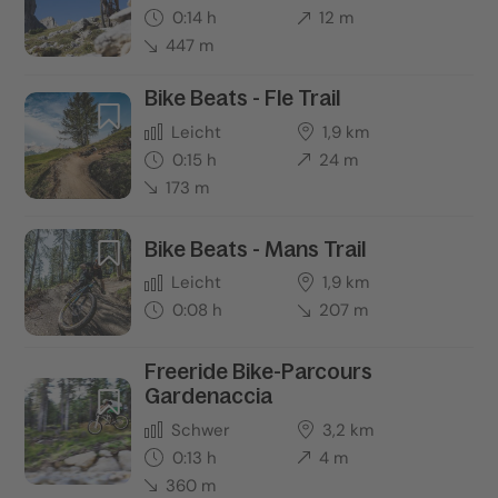
0:14 h
12 m
447 m
Bike Beats - Fle Trail
Leicht
1,9 km
0:15 h
24 m
173 m
Bike Beats - Mans Trail
Leicht
1,9 km
0:08 h
207 m
Freeride Bike-Parcours
Gardenaccia
Schwer
3,2 km
0:13 h
4 m
360 m