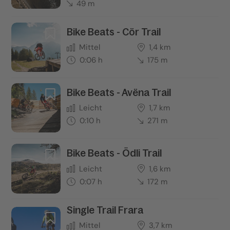
49 m
Bike Beats - Cör Trail
Mittel
1,4 km
0:06 h
175 m
Bike Beats - Avëna Trail
Leicht
1,7 km
0:10 h
271 m
Bike Beats - Ödli Trail
Leicht
1,6 km
0:07 h
172 m
Single Trail Frara
Mittel
3,7 km